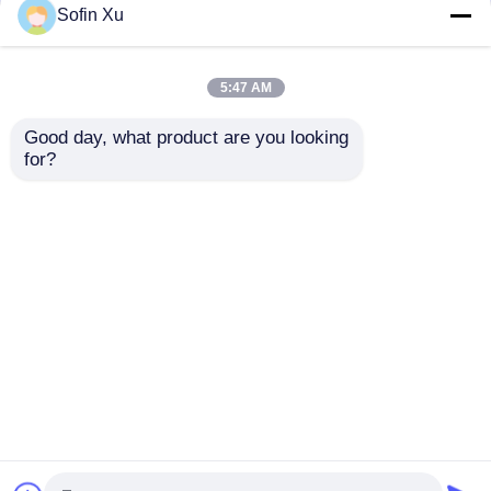
Sofin Xu
5:47 AM
Good day, what product are you looking 
for?
Thuis
Ongeveer ons
Contacteer ons
Desktop Site
Sitemap
Privacybeleid
Kwaliteit
De Sensor van het zuurstofgas
China