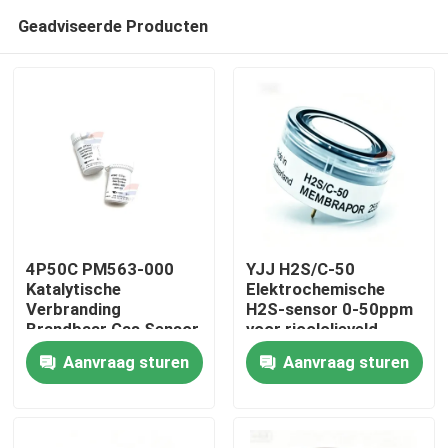
Geadviseerde Producten
4P50C PM563-000
YJJ H2S/C-50
Katalytische
Elektrochemische
Verbranding
H2S-sensor 0-50ppm
Huis
Brandbaar Gas Sensor
voor rioololieveld
Vaste Installatie
gaslekdetector
Aanvraag sturen
Aanvraag sturen
Detector
Producten
VR-show