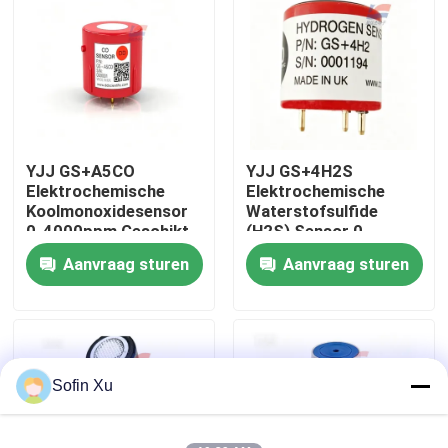
Over ons
Fabriekstocht
YJJ GS+A5CO
YJJ GS+4H2S
Kwaliteitscontrole
Elektrochemische
Elektrochemische
Koolmonoxidesensor
Waterstofsulfide
0-4000ppm Geschikt
(H2S) Sensor 0-
Neem contact met ons op
voor
100ppm voor
Aanvraag sturen
Aanvraag sturen
Rookemissiedetectie
Industriële
Gasdetectoren
Nieuws
Gevallen
Sofin Xu
De Sensor van het zuurstofgas