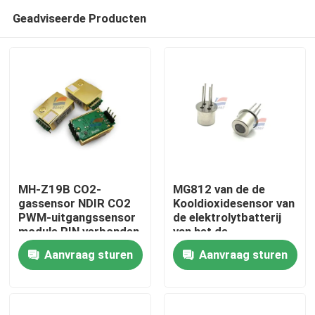
Geadviseerde Producten
MH-Z19B CO2-
MG812 van de de
gassensor NDIR CO2
Kooldioxidesensor van
PWM-uitgangssensor
de elektrolytbatterij
Huis
module PIN verbonden
van het de
analoog
Machtsoxyde de Lage
Aanvraag sturen
Aanvraag sturen
Sensoren van het de
Producten
Halfgeleidergas
VR-show