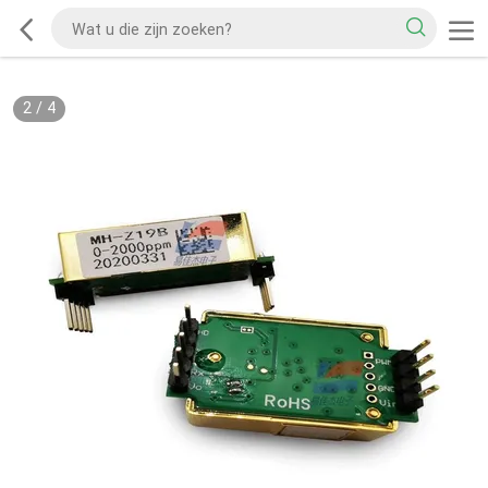
2
/
4