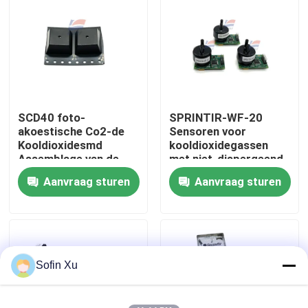
Over ons
Fabriekstocht
SCD40 foto-
SPRINTIR-WF-20
Kwaliteitscontrole
akoestische Co2-de
Sensoren voor
Kooldioxidesmd
kooldioxidegassen
Assemblage van de
met niet-dispergeend
Neem contact met ons op
Luchtkwaliteitsensor
infrarood
Aanvraag sturen
Aanvraag sturen
Nieuws
Gevallen
Sofin Xu
De Sensor van het zuurstofgas