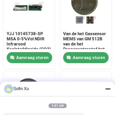
Over ons
Fabriekstocht
YJJ 10145738-SP
Van de het Gassensor
MSA 0-5%Vol NDIR
MEMS van GM 512B
Infrarood
van de het
Kwaliteitscontrole
Koolstofdioxide (CO2)
Proceswaterstof het
Sensor met
Sulfideadem Controle
Aanvraag sturen
Aanvraag sturen
Afschermingskit voor
Neem contact met ons op
Industriële Veiligheid
Nieuws
Sofin Xu
De Sensor van het zuurstofgas
7:07 AM
Elektrochemische Gassensor