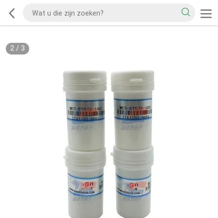
2
/
3