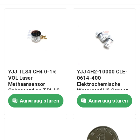
YJJ TLS4 CH4 0-1%
YJJ 4H2-10000 CLE-
VOL Laser
0614-400
Methaansensor
Elektrochemische
Gebaseerd op TDLAS
Waterstof H2 Sensor
Principe voor
0-10000 ppm
Huis
Aanvraag sturen
Aanvraag sturen
Petrochemische
Industrie
Producten
VR-show