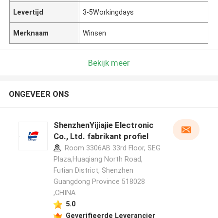
Levertijd
3-5Workingdays
Merknaam
Winsen
Bekijk meer
ONGEVEER ONS
ShenzhenYijiajie Electronic
Co., Ltd. fabrikant profiel
Room 3306AB 33rd Floor, SEG
Plaza,Huaqiang North Road,
Futian District, Shenzhen
Guangdong Province 518028
,CHINA
5.0
Geverifieerde Leverancier