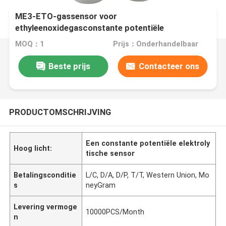
ME3-ETO-gassensor voor
ethyleenoxidegasconstante potentiële
elektrolytische sensor 20PPM
MOQ：1
Prijs：Onderhandelbaar
Beste prijs
Contacteer ons
PRODUCTOMSCHRIJVING
Een constante potentiële elektroly
Hoog licht:
tische sensor
Betalingsconditie
L/C, D/A, D/P, T/T, Western Union, Mo
s
neyGram
Levering vermoge
10000PCS/Month
n