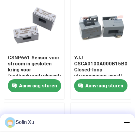
Over ons
Fabriekstocht
Kwaliteitscontrole
CSNP661 Sensor voor
YJJ
stroom in gesloten
CSCA0100A000B15B01
kring voor
Closed-loop
Neem contact met ons op
feedbackcontrolesystemen
stroomsensor wordt
voor lasapparatuur
gebruikt in
Aanvraag sturen
Aanvraag sturen
frequentieregelaars.
Nieuws
De Sensor van het zuurstofgas
Sofin Xu
Elektrochemische Gassensor