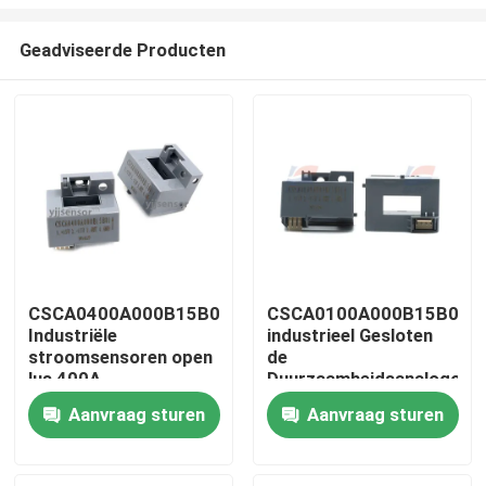
Geadviseerde Producten
CSCA0400A000B15B01
CSCA0100A000B15B01
Industriële
industrieel Gesloten
Huis
stroomsensoren open
de
lus 400A
Duurzaamheidsanalogon
van de Lijn Huidig
Producten
Aanvraag sturen
Aanvraag sturen
Sensor 100A HVAC
VR-show