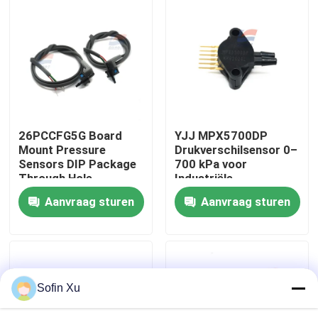
Over ons
Fabriekstocht
Kwaliteitscontrole
26PCCFG5G Board
YJJ MPX5700DP
Mount Pressure
Drukverschilsensor 0–
Sensors DIP Package
700 kPa voor
Neem contact met ons op
Through Hole
Industriële
Automatisering
Aanvraag sturen
Aanvraag sturen
Nieuws
De Sensor van het zuurstofgas
Sofin Xu
Elektrochemische Gassensor