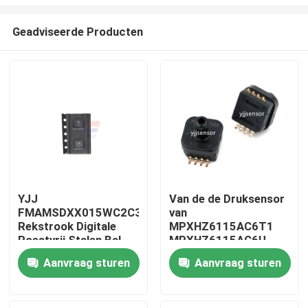
Geadviseerde Producten
YJJ
Van de de Druksensor
FMAMSDXX015WC2C3
van
Huis
Rekstrook Digitale
MPXHZ6115AC6T1
Roestvrij Stalen Bal
MPXHZ6115AC6U
Contact Type Micro
MPXH6115AC6U de
Producten
Aanvraag sturen
Aanvraag sturen
Krachtsensor 15N
Output 0.2V-4.7V
(1,53kgf)
VR-show