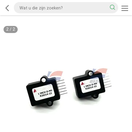
2
/
2