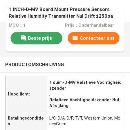
1 INCH-D-MV Board Mount Pressure Sensors
Relative Humidity Transmitter Nul Drift ±250pa
150uV
MOQ：1
Prijs：Onderhandelbaar
Beste prijs
Contacteer ons
PRODUCTOMSCHRIJVING
1 duim-D-MV Relatieve Vochtigheid
szender
Hoog licht:
,
Relatieve Vochtigheidszender Nul
Afwijking
Betalingsconditie
L/C, D/A, D/P, T/T, Western Union, Mo
s
neyGram