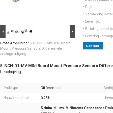
Prijs:
Verpakking Detail
Levertijd:
Betalingsconditi
Levering vermog
Grote Afbeelding :
5 INCH-D1-MV-MINI Board
Contact
Mount Pressure Sensors Differentiële
analoge uitgang
5 INCH-D1-MV-MINI Board Mount Pressure Sensors Differen
beschrijving
Druktype:
Differentiaal
Bedri
Nauwkeurigheid:
0.25%
Uitvo
5 duim-d1-mv-MINImems Gebaseerde Dru