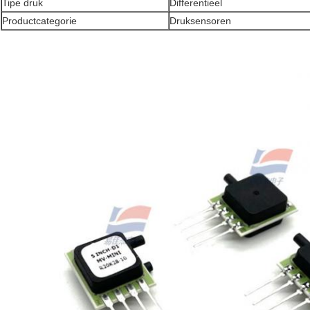
Tipe druk
Differentieel
Productcategorie
Druksensoren