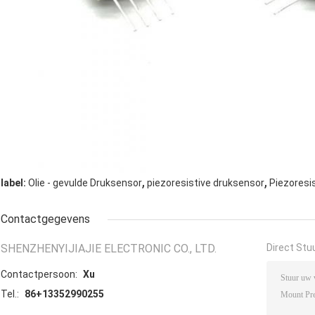
,
,
label:
Olie - gevulde Druksensor
piezoresistive druksensor
Piezoresis
Contactgegevens
SHENZHENYIJIAJIE ELECTRONIC CO., LTD.
Direct Stu
Contactpersoon:
Xu
Tel.:
86+13352990255