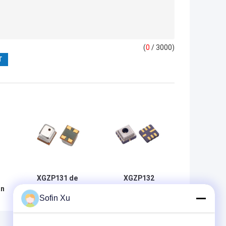
(
0
/ 3000)
D
XGZP131 de
XGZP132
an
Sensor15v
differentieel
Sofin Xu
gelijkstroom 2000
Piezoresistive de
ce
kPa van de maat
Sensor2000kpa
Elektronische
Silicium van de