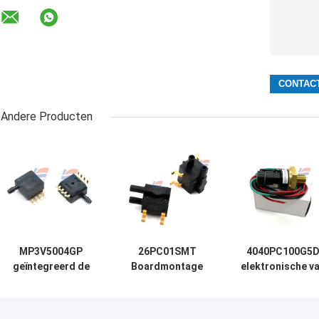
Andere Producten
MP3V5004GP
26PC01SMT
4040PC100G5
geïntegreerd de
Boardmontage
elektronische v
Module Analoog
Druksensor
de de
Voltage 0 van de
Differentieel
Trekkerinterfa
Druksensor aan
Elektronisch SMT
MEMS van de