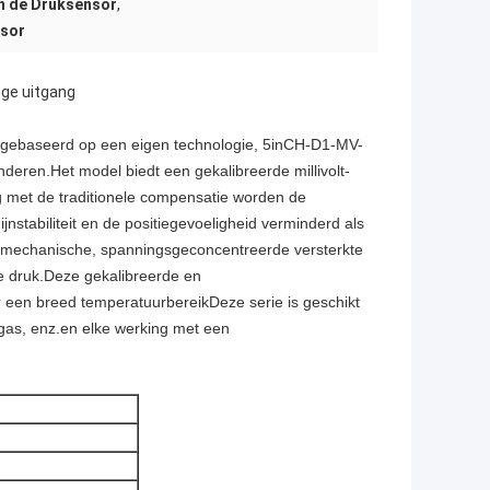
n de Druksensor
,
nsor
oge uitgang
ng, gebaseerd op een eigen technologie, 5inCH-D1-MV-
eren.Het model biedt een gekalibreerde millivolt-
g met de traditionele compensatie worden de
jnstabiliteit en de positiegevoeligheid verminderd als
cromechanische, spanningsgeconcentreerde versterkte
de druk.Deze gekalibreerde en
een breed temperatuurbereikDeze serie is geschikt
g gas, enz.en elke werking met een