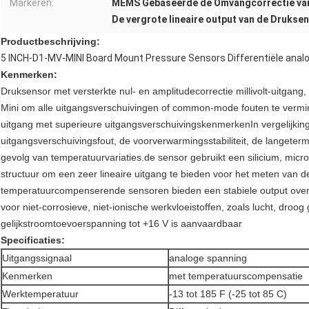
Markeren:
MEMS Gebaseerde de Omvangcorrectie va
De vergrote lineaire output van de Drukse
Productbeschrijving
:
5 INCH-D1-MV-MINI Board Mount Pressure Sensors Differentiële anal
Kenmerken:
Druksensor met versterkte nul- en amplitudecorrectie millivolt-uitga
Mini om alle uitgangsverschuivingen of common-mode fouten te vermind
uitgang met superieure uitgangsverschuivingskenmerkenIn vergelijkin
uitgangsverschuivingsfout, de voorverwarmingsstabiliteit, de langetermi
gevolg van temperatuurvariaties.de sensor gebruikt een silicium, mi
structuur om een zeer lineaire uitgang te bieden voor het meten van 
temperatuurcompenserende sensoren bieden een stabiele output over 
voor niet-corrosieve, niet-ionische werkvloeistoffen, zoals lucht, droo
gelijkstroomtoevoerspanning tot +16 V is aanvaardbaar
Specificaties
:
Uitgangssignaal
analoge spanning
Kenmerken
met temperatuurscompensatie
Werktemperatuur
-13 tot 185 F (-25 tot 85 C)