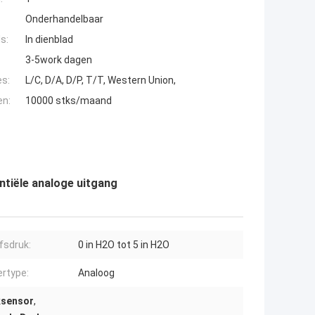
Onderhandelbaar
s:
In dienblad
3-5work dagen
es:
L/C, D/A, D/P, T/T, Western Union,
en:
10000 stks/maand
tiële analoge uitgang
jfsdruk:
0 in H2O tot 5 in H2O
ertype:
Analoog
ksensor
,