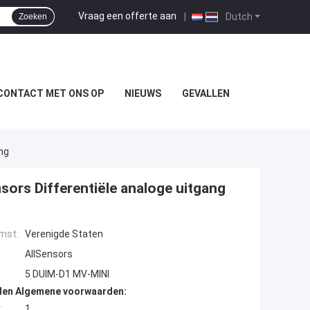
Vraag een offerte aan
|
Dutch
Zoeken
CONTACT MET ONS OP
NIEUWS
GEVALLEN
ng
ors Differentiële analoge uitgang
mst:
Verenigde Staten
AllSensors
5 DUIM-D1 MV-MINI
den Algemene voorwaarden:
:
1