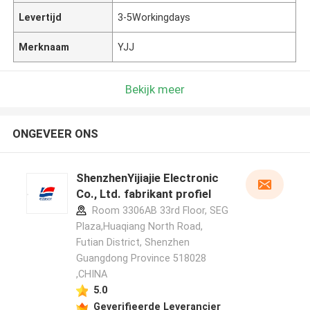
Levertijd
3-5Workingdays
Merknaam
YJJ
Bekijk meer
ONGEVEER ONS
ShenzhenYijiajie Electronic
Co., Ltd. fabrikant profiel
Room 3306AB 33rd Floor, SEG
Plaza,Huaqiang North Road,
Futian District, Shenzhen
Guangdong Province 518028
,CHINA
5.0
Geverifieerde Leverancier