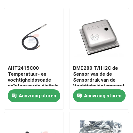
AHT2415C00
BME280 T/H I2C de
Temperatuur- en
Sensor van de de
vochtigheidssonde
Sensordruk van de
geïntegreerde digitale
Vochtigheidstemperatuur
chip I2C-
voor
Huis
Aanvraag sturen
Aanvraag sturen
signaaluitgang
Omgevingstemperatuur
Producten
VR-show