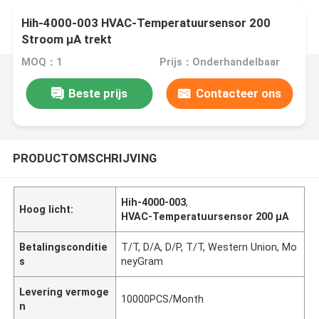
Hih-4000-003 HVAC-Temperatuursensor 200
Stroom µA trekt
MOQ：1
Prijs：Onderhandelbaar
Beste prijs
Contacteer ons
PRODUCTOMSCHRIJVING
Hih-4000-003
,
Hoog licht:
HVAC-Temperatuursensor 200 µA
Betalingsconditie
T/T, D/A, D/P, T/T, Western Union, Mo
s
neyGram
Levering vermoge
10000PCS/Month
n