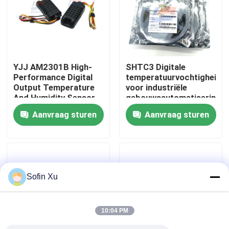
Over ons
Fabriekstocht
YJJ AM2301B High-
SHTC3 Digitale
Performance Digital
temperatuurvochtigheids
Output Temperature
voor industriële
Kwaliteitscontrole
And Humidity Sensor
gebouwsautomatisering
Is Used In
Aanvraag sturen
Aanvraag sturen
Dehumidifiers
Neem contact met ons op
Nieuws
Sofin Xu
De Sensor van het zuurstofgas
10:04 PM
Elektrochemische Gassensor