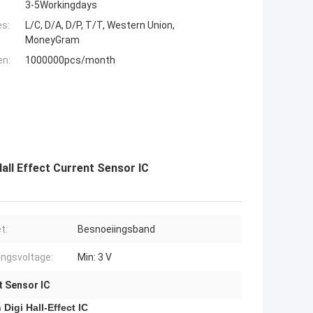
3-5Workingdays
es:
L/C, D/A, D/P, T/T, Western Union,
MoneyGram
en:
1000000pcs/month
all Effect Current Sensor IC
t:
Besnoeiingsband
ingsvoltage:
Min: 3 V
t Sensor IC
igi Hall-Effect IC