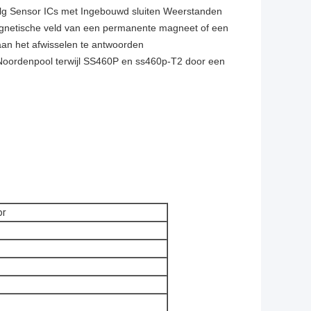
g Sensor ICs met Ingebouwd sluiten Weerstanden
t magnetische veld van een permanente magneet of een
aan het afwisselen te antwoorden
Noordenpool terwijl SS460P en ss460p-T2 door een
or