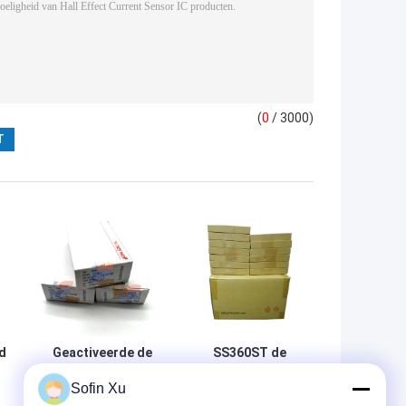
(
0
/ 3000)
d
Geactiveerde de
SS360ST de
Antarctis van
bipolaire Stijl van
Sofin Xu
SS460S SS360NT
Hall Effect