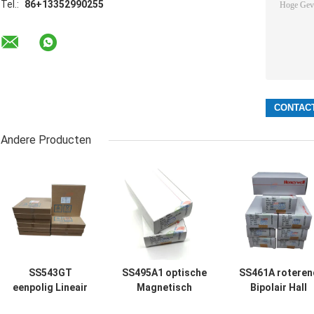
Tel.:
86+13352990255
Andere Producten
SS543GT
SS495A1 optische
SS461A roteren
eenpolig Lineair
Magnetisch
Bipolair Hall
Gecompenseerd
veldsensor 10mA
Effect Sensor