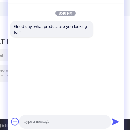
r
Hall Sensor
Sensor Position
Bipolar Digital
SMT SMD
Output ICs
8:40 PM
Good day, what product are you looking 
for?
T BERICHT ACHTER
 Electronic Co., Ltd.. All Rights Reserved.