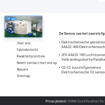
Over
De Sensor van het zuurstofg
Elektrochemische gassenso
Over ons
AAA32-400 Elektrochemisch
Fabriekstocht
zuurstof vijf serie 2 jaar in d
2FO AA625-180 Luchtzuurs
Kwaliteitscontrole
Verbrandingsdoeltreffendhe
Neem contact met ons op
gasdetector
O2-C2 zuurstofgassensor
Nieuws
Elektrochemische O2 sensor
Sitemap
zuurstof alarm Twee jaar l
Privacybeleid
| CHINA Goed Kwaliteit De