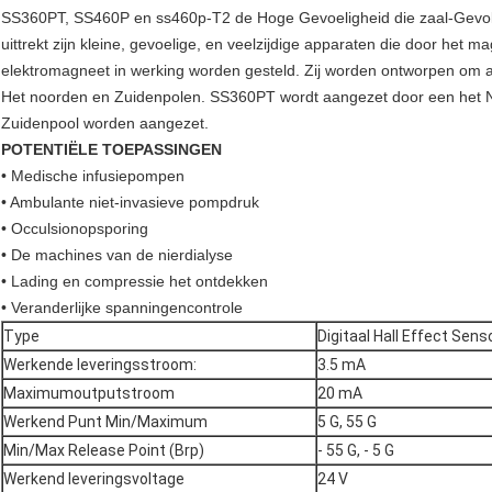
SS360PT, SS460P en ss460p-T2 de Hoge Gevoeligheid die zaal-Gevol
uittrekt zijn kleine, gevoelige, en veelzijdige apparaten die door he
elektromagneet in werking worden gesteld. Zij worden ontworpen om 
Het noorden en Zuidenpolen. SS360PT wordt aangezet door een het 
Zuidenpool worden aangezet.
POTENTIËLE TOEPASSINGEN
• Medische infusiepompen
• Ambulante niet-invasieve pompdruk
• Occulsionopsporing
• De machines van de nierdialyse
• Lading en compressie het ontdekken
• Veranderlijke spanningencontrole
Type
Digitaal Hall Effect Sens
Werkende leveringsstroom:
3.5 mA
Maximumoutputstroom
20 mA
Werkend Punt Min/Maximum
5 G, 55 G
Min/Max Release Point (Brp)
- 55 G, - 5 G
Werkend leveringsvoltage
24 V