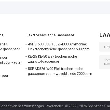
Hall Effect
3 Speld 5V 9V Hall
Position Senso
Sensor
Effect Flow
ICs
Transducer
Sensor
Temperature
LAA
as
Elektrochemische Gassensor
r 5FO
4NH3-500 CLE-1052-4000 Ammoniak
e gassensor
Elektrochemische gassensor 500 ppm
e lucht
KE-25 KE-50 Elektrochemische
ensor
zuurstofgassensor
id voor vaste
5SF AD526-W00 Elektrochemische
gassensor voor zwaveldioxide 2000ppm
 voor
5e serie
evensduur
 Sensor van het zuurstofgas Leverancier.
© 2022 - 2026 ShenzhenYijiajie