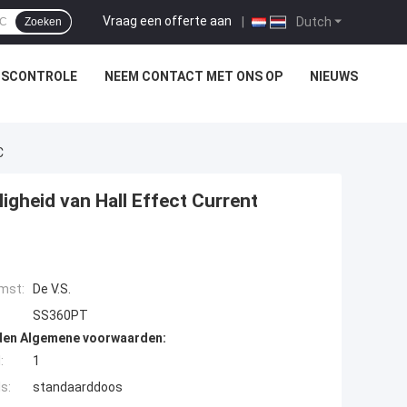
Vraag een offerte aan
|
Dutch
Zoeken
TSCONTROLE
NEEM CONTACT MET ONS OP
NIEUWS
C
gheid van Hall Effect Current
mst:
De V.S.
SS360PT
den Algemene voorwaarden:
:
1
s:
standaarddoos