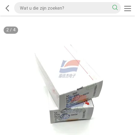
2
/
4