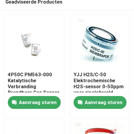
Geadviseerde Producten
4P50C PM563-000
YJJ H2S/C-50
Katalytische
Elektrochemische
Verbranding
H2S-sensor 0-50ppm
Brandbaar Gas Sensor
voor rioololieveld
Huis
Vaste Installatie
gaslekdetector
Aanvraag sturen
Aanvraag sturen
Detector
Producten
VR-show