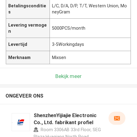
Betalingsconditie
L/C, D/A, D/P, T/T, Western Union, Mo
s
neyGram
Levering vermoge
5000PCS/month
n
Levertijd
3-5Workingdays
Merknaam
Mixsen
Bekijk meer
ONGEVEER ONS
ShenzhenYijiajie Electronic
Co., Ltd. fabrikant profiel
Room 3306AB 33rd Floor, SEG
Plaza,Huaqiang North Road,