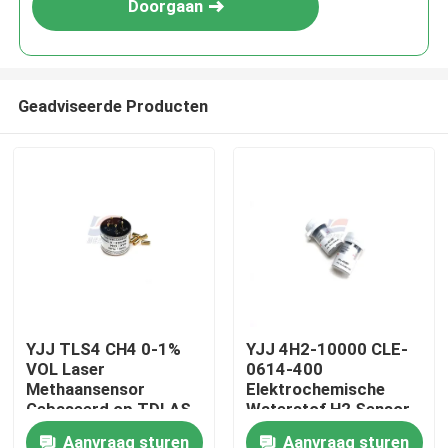
Doorgaan
Geadviseerde Producten
Huis
YJJ TLS4 CH4 0-1%
YJJ 4H2-10000 CLE-
VOL Laser
0614-400
Producten
Methaansensor
Elektrochemische
Gebaseerd op TDLAS
Waterstof H2 Sensor
Principe voor
0-10000 ppm
Aanvraag sturen
Aanvraag sturen
VR-show