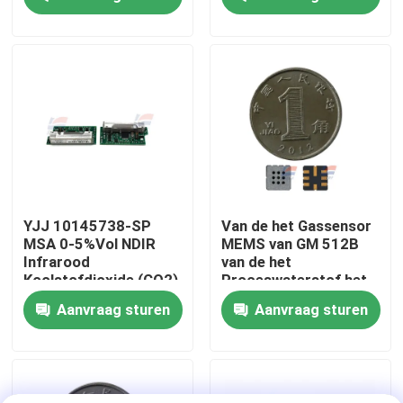
Petrochemische
Industrie
Over ons
Fabriekstocht
Kwaliteitscontrole
Neem contact met ons op
YJJ 10145738-SP
Van de het Gassensor
MSA 0-5%Vol NDIR
MEMS van GM 512B
Infrarood
van de het
Nieuws
Koolstofdioxide (CO2)
Proceswaterstof het
Sensor met
Sulfideadem Controle
Aanvraag sturen
Aanvraag sturen
Afschermingskit voor
Industriële Veiligheid
De Sensor van het zuurstofgas
Elektrochemische Gassensor