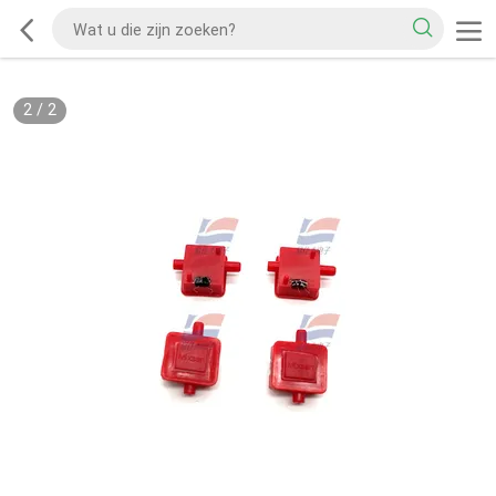
2
/
2