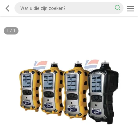
1
/
1