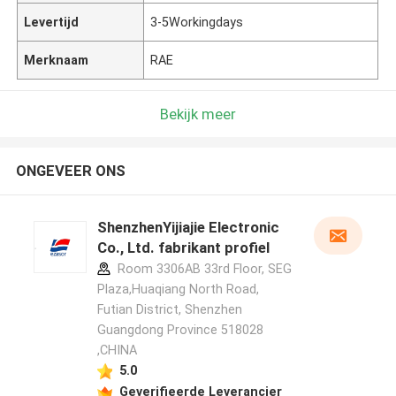
Levertijd
3-5Workingdays
Merknaam
RAE
Bekijk meer
ONGEVEER ONS
ShenzhenYijiajie Electronic
Co., Ltd. fabrikant profiel
Room 3306AB 33rd Floor, SEG
Plaza,Huaqiang North Road,
Futian District, Shenzhen
Guangdong Province 518028
,CHINA
5.0
Geverifieerde Leverancier