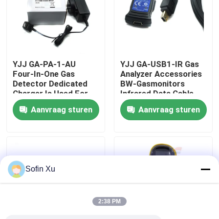
Over ons
Fabriekstocht
YJJ GA-PA-1-AU
YJJ GA-USB1-IR Gas
Four-In-One Gas
Analyzer Accessories
Detector Dedicated
BW-Gasmonitors
Kwaliteitscontrole
Charger Is Used For
Infrared Data Cable
BW MicroClip XL Four-
Aanvraag sturen
Aanvraag sturen
In-One Gas Detector
Neem contact met ons op
Nieuws
Sofin Xu
De Sensor van het zuurstofgas
2:38 PM
Elektrochemische Gassensor