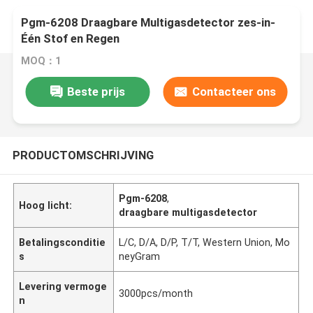
Pgm-6208 Draagbare Multigasdetector zes-in-
Één Stof en Regen
MOQ：1
Beste prijs
Contacteer ons
PRODUCTOMSCHRIJVING
Pgm-6208
,
Hoog licht:
draagbare multigasdetector
Betalingsconditie
L/C, D/A, D/P, T/T, Western Union, Mo
s
neyGram
Levering vermoge
3000pcs/month
n