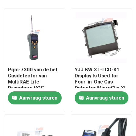
Pgm-7300 van de het
YJJ BW XT-LCD-K1
Gasdetector van
Display Is Used for
MultiRAE Lite
Four-in-One Gas
Draagbare VOC
Detector MicroClip XL
Economische
MCXL-XWHM-Y-CN
Huis
Aanvraag sturen
Aanvraag sturen
Handbediend
Producten
VR-show