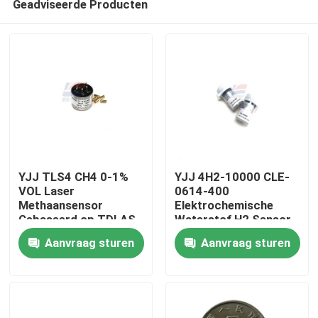
Geadviseerde Producten
YJJ TLS4 CH4 0-1%
YJJ 4H2-10000 CLE-
VOL Laser
0614-400
Methaansensor
Elektrochemische
Gebaseerd op TDLAS
Waterstof H2 Sensor
Huis
Principe voor
0-10000 ppm
Aanvraag sturen
Aanvraag sturen
Petrochemische
Industrie
Producten
VR-show