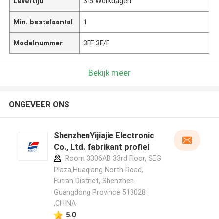
Levertijd
3-5 Werkdagen
Min. bestelaantal
1
Modelnummer
3FF 3F/F
Bekijk meer
ONGEVEER ONS
ShenzhenYijiajie Electronic
Co., Ltd. fabrikant profiel
Room 3306AB 33rd Floor, SEG
Plaza,Huaqiang North Road,
Futian District, Shenzhen
Guangdong Province 518028
,CHINA
5.0