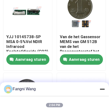
Over ons
Fabriekstocht
YJJ 10145738-SP
Van de het Gassensor
MSA 0-5%Vol NDIR
MEMS van GM 512B
Kwaliteitscontrole
Infrarood
van de het
Koolstofdioxide (CO2)
Proceswaterstof het
Sensor met
Sulfideadem Controle
Aanvraag sturen
Aanvraag sturen
Neem contact met ons op
Afschermingskit voor
Industriële Veiligheid
Nieuws
Fangni Wang
De Sensor van het zuurstofgas
2:04 PM
Elektrochemische Gassensor