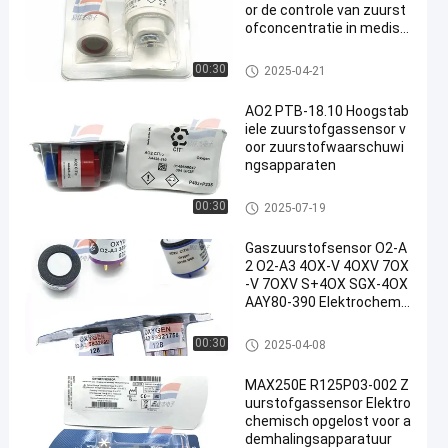
or de controle van zuurst
ofconcentratie in medisc
he omgevingen
De Sensor van het zuurstofga
00:30
2025-04-21
s
AO2 PTB-18.10 Hoogstab
iele zuurstofgassensor v
oor zuurstofwaarschuwi
ngsapparaten
De Sensor van het zuurstofga
00:30
2025-07-19
s
Gaszuurstofsensor O2-A
2 O2-A3 4OX-V 4OXV 7OX
-V 7OXV S+4OX SGX-4OX
AAY80-390 Elektrochemi
sche gassensor Hoogwa
ardige lekvrije O2-sensor
De Sensor van het zuurstofga
00:30
2025-04-08
voor zuurstofgasanalysa
s
tor
MAX250E R125P03-002 Z
uurstofgassensor Elektro
chemisch opgelost voor a
demhalingsapparatuur