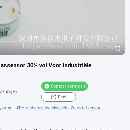
ssensor 30% vol Voor industriële
Contact opnemen
Meningen
Deel
ysator
#
Petrochemische Medische Zuurstofsensor