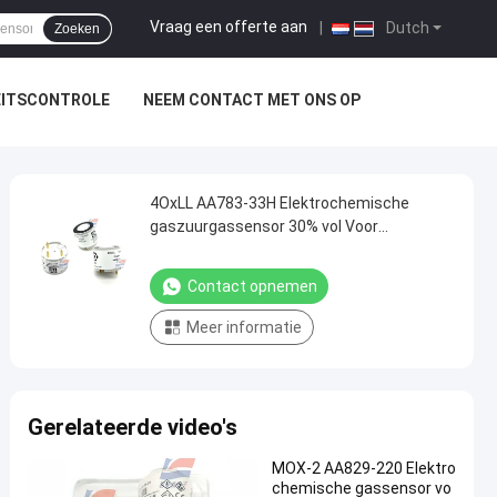
Vraag een offerte aan
|
Dutch
Zoeken
EITSCONTROLE
NEEM CONTACT MET ONS OP
4OxLL AA783-33H Elektrochemische
gaszuurgassensor 30% vol Voor
industriële veiligheidstoepassingen
Contact opnemen
Meer informatie
Gerelateerde video's
MOX-2 AA829-220 Elektro
chemische gassensor vo