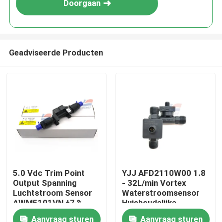
Doorgaan
Geadviseerde Producten
Huis
5.0 Vdc Trim Point
YJJ AFD2110W00 1.8
Output Spanning
- 32L/min Vortex
Producten
Luchtstroom Sensor
Waterstroomsensor
AWM5101VN ±7 %
Huishoudelijke
Leestekstverschuiving
apparaten
Aanvraag sturen
Aanvraag sturen
VR-show