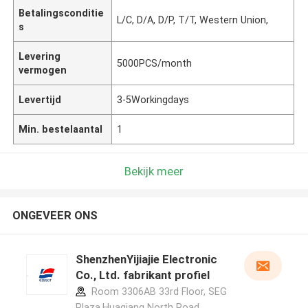
Betalingsconditie
L/C, D/A, D/P, T/T, Western Union,
s
Levering
5000PCS/month
vermogen
Levertijd
3-5Workingdays
Min. bestelaantal
1
Bekijk meer
ONGEVEER ONS
ShenzhenYijiajie Electronic
Co., Ltd. fabrikant profiel
Room 3306AB 33rd Floor, SEG
Plaza,Huaqiang North Road,