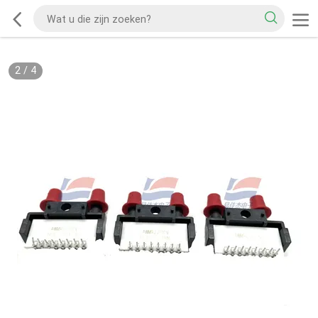
2
/
4