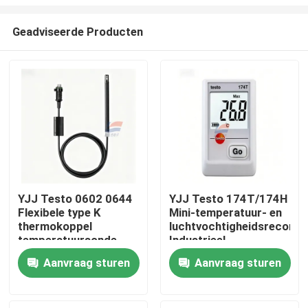
Geadviseerde Producten
YJJ Testo 0602 0644
YJJ Testo 174T/174H
Flexibele type K
Mini-temperatuur- en
Huis
thermokoppel
luchtvochtigheidsrecorde
temperatuursonde
Industrieel
rookgasanalysator
thermometer
Producten
Aanvraag sturen
Aanvraag sturen
HVAC-meting
Hoogprecisie
binnentemperatuurmeter
VR-show