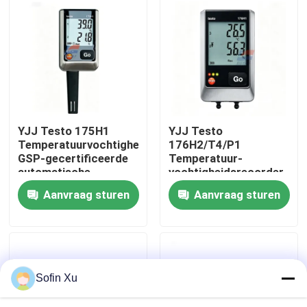
Over ons
Fabriekstocht
Kwaliteitscontrole
YJJ Testo 175H1
YJJ Testo
Temperatuurvochtigheidsrecorder
176H2/T4/P1
GSP-gecertificeerde
Temperatuur-
Neem contact met ons op
automatische
vochtigheidsrecorder
gegevenslogger voor
Drukmeetinstrument
Aanvraag sturen
Aanvraag sturen
temperatuurvochtigheid
Datarecorder
Nieuws
Gevallen
Sofin Xu
De Sensor van het zuurstofgas