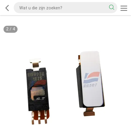
2
/
4