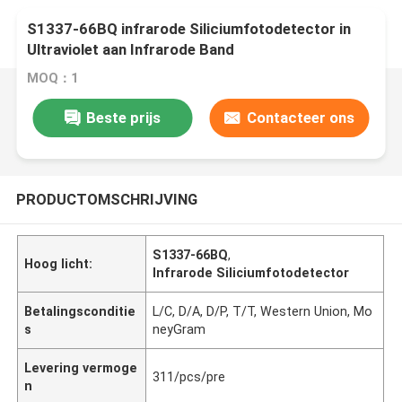
S1337-66BQ infrarode Siliciumfotodetector in
Ultraviolet aan Infrarode Band
MOQ：1
Beste prijs
Contacteer ons
PRODUCTOMSCHRIJVING
S1337-66BQ
,
Hoog licht:
Infrarode Siliciumfotodetector
Betalingsconditie
L/C, D/A, D/P, T/T, Western Union, Mo
s
neyGram
Levering vermoge
311/pcs/pre
n