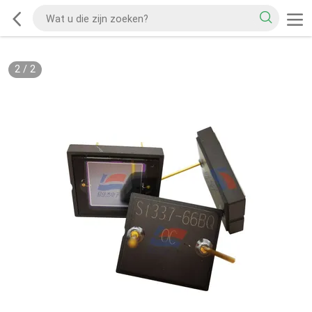
2
/
2