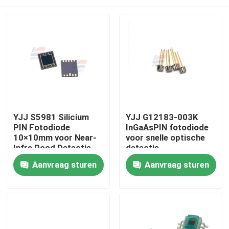
YJJ S5981 Silicium
YJJ G12183-003K
PIN Fotodiode
InGaAsPIN fotodiode
10×10mm voor Near-
voor snelle optische
Infra Rood Detectie
detectie
Huis
Aanvraag sturen
Aanvraag sturen
Producten
VR-show