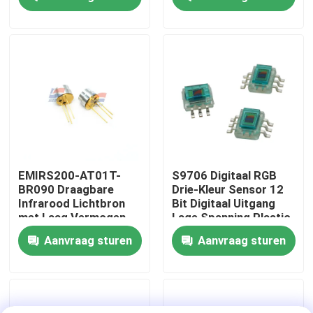
Over ons
Fabriekstocht
Kwaliteitscontrole
Neem contact met ons op
EMIRS200-AT01T-
S9706 Digitaal RGB
BR090 Draagbare
Drie-Kleur Sensor 12
Infrarood Lichtbron
Bit Digitaal Uitgang
Nieuws
met Laag Vermogen
Lage Spanning Plastic
voor Draagbare
Aanvraag sturen
Aanvraag sturen
Gasanalyseapparaten
De Sensor van het zuurstofgas
Elektrochemische Gassensor