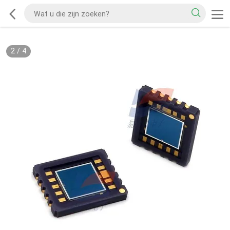
2
/
4