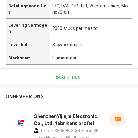
Betalingsconditie
L/C, D/A, D/P, T/T, Western Union, Mo
s
neyGram
Levering vermoge
2000 stuks per maand
n
Levertijd
3-5work dagen
Merknaam
Hamamatsu
Bekijk meer
ONGEVEER ONS
ShenzhenYijiajie Electronic
Co., Ltd. fabrikant profiel
Room 3306AB 33rd Floor, SEG
Plaza,Huaqiang North Road,