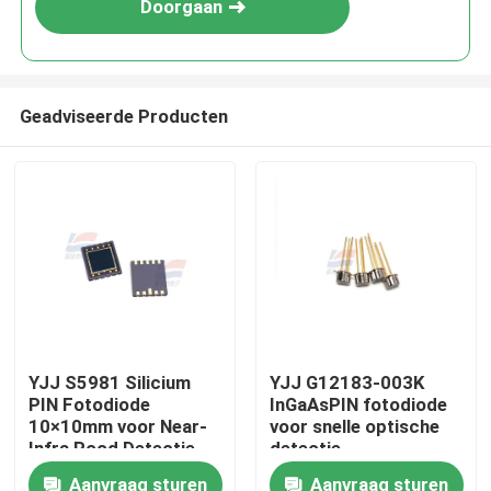
Doorgaan
Geadviseerde Producten
Huis
YJJ S5981 Silicium
YJJ G12183-003K
PIN Fotodiode
InGaAsPIN fotodiode
Producten
10×10mm voor Near-
voor snelle optische
Infra Rood Detectie
detectie
Aanvraag sturen
Aanvraag sturen
VR-show